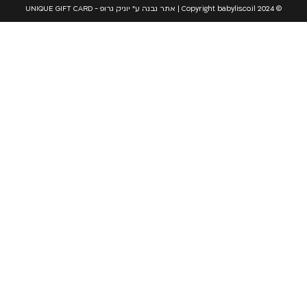
© Copyright babylis.co.il 2024 | אתר נבנה ע" יוניק גרופ - UNIQUE GIFT CARD