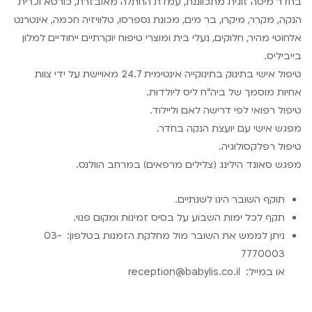
בחדר מיטה זוגית מתכווננת, עמדת החתלה מאובזרת, כורסא וכרית
הנקה, מקרר, מיקרו, בר מים, מכונת נספרסו, טלוויזיה חכמה, אינטרנט
אלחוטי מהיר, חלוקים, נעלי בית ומוצרי טיפוח יוקרתיים ייחודיים למלון
בייביליס.
טיפול אישי בתינוק בתינוקייה אינטימית 24.7 מאויישת על ידי צוות
אחיות מוסמך של ביה”ח ליס ליולדות.
טיפול רפואי לפי דרישה לאם וליילוד.
מפגש אישי עם יועצת הנקה בחדר.
טיפול רפלקסולוגיה.
מפגש סאונד הילינג (צלילים מרפאים) במרחב הוולנס.
תוקף השובר הינו לשנתיים.
תקף לכל ימות השבוע על בסיס זמינות ומקום פנוי.
ניתן לממש את השובר מול מחלקת הזמנות בטלפון: 03-
7770003
או במייל: reception@babylis.co.il